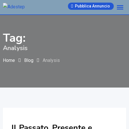
Skip
Pubblica Annuncio
to
content
Tag:
Analysis
Home
Blog
Analysis
Il Passato, Presente e